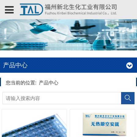
产品中心
您当前的位置:
产品中心