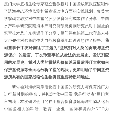
厦门大学底栖生物专家蔡立哲教授对中国鲎放流跟踪监测作
了滨海生态环境监测和鲎资源监测方面的实践规划，集美大
学翁朝红教授对中国鲎的胚胎发育研究成果作了分享，中国
水产科学研究院南海水产研究所颉晓勇副研究员对中国鲎的
繁育技术及广东机遇作了分享，厦门鳄鱼屿第二代守岛人林
大声先生对鳄鱼屿作为自然教育基地建设设想作了报告。
我
司董事长丁友玲阐述了主题为
“
鲎试剂
对人类
的贡献与鲎资
源保护
”的发言。丁友玲董事长从鲎法的发展史、鲎试剂应
用的发展史、鲎对人类的贡献和价值以及最后呼吁大家如何
保护鲎资源等全面地分析了鲎的现状，
更加明确了中国鲎资
源所具有的国家战略性生物资源重要特质和地位。
研讨会对海峡两岸活化石中国鲎的研究力与保育推广力
进行新时期的整合，并拟定
“救中国鲎 我是行动者”厦门宣
言初稿，本次研讨会目的在于整合保育濒危海洋生物活化石
中国鲎相关的科研、教育、企业、国际和境内外NGO力