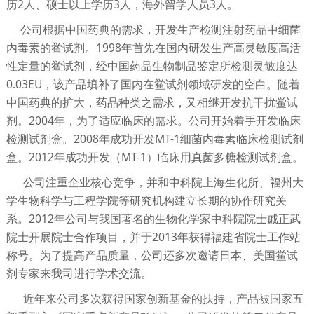
历2人、硕士以上学历3人，海外留学人员3人。
公司根据中国药典的需求，开发生产检测注射药品中细菌
内毒素的鲎试剂。1998年首先在国内研发生产高灵敏度高活
性定量的鲎试剂，经中国药品生物制品鉴定所检测灵敏度达
0.03EU，该产品填补了国内在鲎试剂领域研发的空白。随着
中国药典的扩大，药品种类之需求，又相继开发抗干扰鲎试
剂。2004年，为了适应临床的需求。公司开始着手开发临床
检测试剂盒。2008年成功开发MT-1细菌内毒素临床检测试剂
盒。2012年成功开发（MT-1）临床用真菌多糖检测试剂盒。
公司注重企业核心竞争，并和中科院上海生化所、福州大
学生物科学与工程学院等研究机构建立长期的协作研究关
系。2012年公司与我国著名的生物化学家中科院院士戚正武
院士开展院士合作项目，并于2013年获得福建省院士工作站
称号。为了提高产品质量，公司还多次邀请日本、美国鲎试
剂专家来我司进行学术交流。
近年来公司多次获得国家创新基金的扶持，产品被国家五