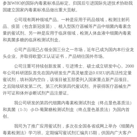
参加WHO的国际内毒素标准品标定。归国后引进国际先进技术协助我
国建立国家内毒素标准品做出重大贡献。
公司现有两种领域产品。一种是应用于药品领域，检测注射药
品、疫苗（包含新冠疫苗）、植入型医疗器械等产品中细菌内毒素含
量的鲎试剂。另一种是应用于临床领域，检测人体血液中细菌内毒素
和真菌多糖的临床检测试剂盒。
公司产品现已占领全国三分之一市场，近年已成为国内本行业龙
头企业。并取得欧盟CE认证证书，产品销往国外市场。
公司注重可持续创新发展，引进博士、硕士成立研发中心。2000
年公司科研团队首先在国内研发生产高灵敏度达0.03EU的高活性定量
鲎试剂，填补国内空白，该项目被五部委列入国家重点新产品项目。
之后陆续研发第二代、第三代和第四代鲎试剂。并获得医疗器械生产
许可证和体外诊断试剂产品注册证。
我公司研发的第四代细菌内毒素检测试剂盒（终点显色基质法）
和真菌（1-3）-β-D-葡聚糖检测试剂盒（终点显色基质法）为国内首
创。
我司为了推广应用鲎试剂，多次在全国各省或网上举办《细菌内
毒素检测法》学习班。定期编写鲎试剂汇编共15期，供国内广大客户