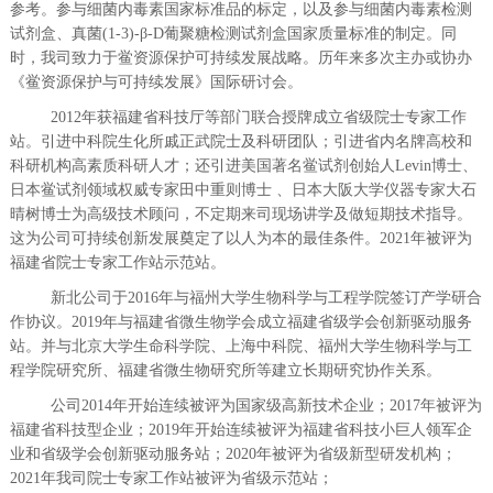
参考。参与细菌内毒素国家标准品的标定，以及参与细菌内毒素检测
试剂盒、真菌(1-3)-β-D葡聚糖检测试剂盒国家质量标准的制定。同
时，我司致力于鲎资源保护可持续发展战略。历年来多次主办或协办
《鲎资源保护与可持续发展》国际研讨会。
2012年获福建省科技厅等部门联合授牌成立省级院士专家工作
站。引进中科院生化所戚正武院士及科研团队；引进省内名牌高校和
科研机构高素质科研人才；还引进美国著名鲎试剂创始人Levin博士、
日本鲎试剂领域权威专家田中重则博士 、日本大阪大学仪器专家大石
晴树博士为高级技术顾问，不定期来司现场讲学及做短期技术指导。
这为公司可持续创新发展奠定了以人为本的最佳条件。2021年被评为
福建省院士专家工作站示范站。
新北公司于2016年与福州大学生物科学与工程学院签订产学研合
作协议。2019年与福建省微生物学会成立福建省级学会创新驱动服务
站。并与北京大学生命科学院、上海中科院、福州大学生物科学与工
程学院研究所、福建省微生物研究所等建立长期研究协作关系。
公司2014年开始连续被评为国家级高新技术企业；2017年被评为
福建省科技型企业；2019年开始连续被评为福建省科技小巨人领军企
业和省级学会创新驱动服务站；2020年被评为省级新型研发机构；
2021年我司院士专家工作站被评为省级示范站；