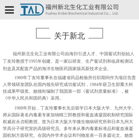
关于新北
福州新北生化工业有限公司由海归引进人才、中国鲎试剂创始人
丁友玲教授于1995年创建。是一家以研发、生产鲎试剂和临床检测试
剂盒及其配套产品的海洋生物医药国家级高新技术企业。
1980年丁友玲董事长在福建省药品检验所任职期间作为项目负责
人带领研发团队在国内领先研究成功鲎试剂，1984年获卫生部重大科
技成果甲级奖。她领衔编制了我国第一部《鲎试剂质量标准》，被
《中华人民共和国药典》采用。
1988年开始，丁友玲董事长先后留学日本大阪大学、九州大学。
师从国际著名内毒素专家加纳晴三郎教授和鲎血液凝固机制研究国际
权威岩永贞昭教授。曾为日本大阪大学微生物病研究所和日本九州大
学高分子研究室的高级研究员。多年来从事内毒素标准品和鲎血液凝
固机制方面研究。在国内外学术会议和刊物发表一百多篇论文。她曾