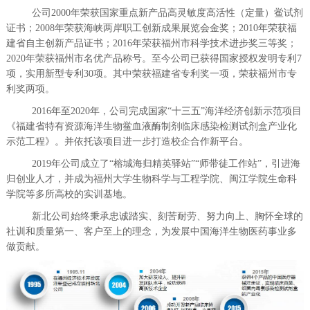
公司2000年荣获国家重点新产品高灵敏度高活性（定量）鲎试剂
证书；2008年荣获海峡两岸职工创新成果展览会金奖；2010年荣获福
建省自主创新产品证书；2016年荣获福州市科学技术进步奖三等奖；
2020年荣获福州市名优产品称号。至今公司已获得国家授权发明专利7
项，实用新型专利30项。其中荣获福建省专利奖一项，荣获福州市专
利奖两项。
2016
年至2020年，公司完成国家“十三五”海洋经济创新示范项目
《福建省特有资源海洋生物鲎血液酶制剂临床感染检测试剂盒产业化
示范工程》。并依托该项目进一步打造校企合作新平台。
2019
年公司成立了“榕城海归精英驿站”“师带徒工作站”，引进海
归创业人才，
并成为福州大学生物科学与工程学院、闽江学院生命科
学院等多所高校的实训基地。
新北公司始终秉承忠诚踏实、刻苦耐劳、努力向上、胸怀全球的
社训和质量第一、客户至上的理念，为发展中国海洋生物医药事业多
做贡献。