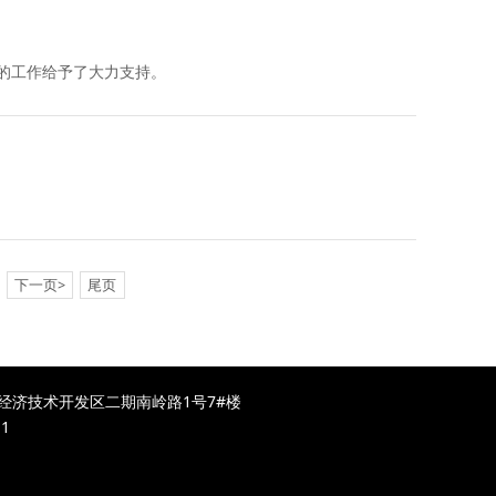
的工作给予了大力支持。
下一页>
尾页
市闽侯县经济技术开发区二期南岭路1号7#楼
1