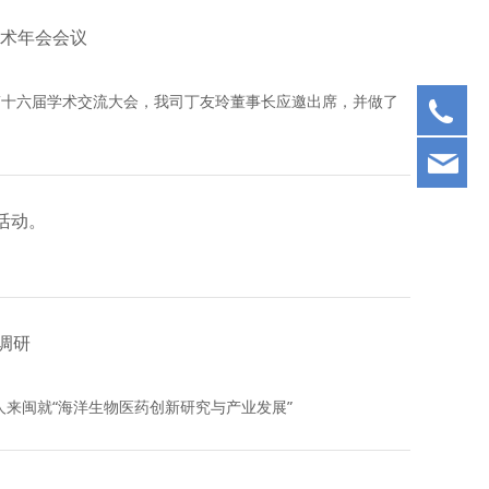
学术年会会议
年）第十六届学术交流大会，我司丁友玲董事长应邀出席，并做了
05
xb
活动。
调研
来闽就“海洋生物医药创新研究与产业发展”