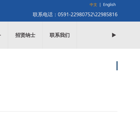
中文
|
English
联系电话：0591-
22980752
\
22985816
务
招贤纳士
联系我们
►